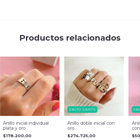
Productos relacionados
ENVÍO GRATIS
EN
Anillo inicial individual
Anillo doble inicial con
Anil
plata y oro
oro
con
$178.200,00
$274.725,00
$50