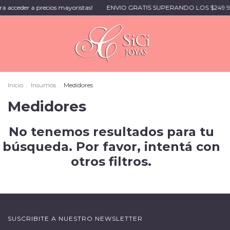
ra acceder a precios mayoristas!
ENVIO GRATIS SUPERANDO LOS $249.9
Inicio
.
Insumos
.
Medidores
Medidores
No tenemos resultados para tu
búsqueda. Por favor, intentá con
otros filtros.
SUSCRIBITE A NUESTRO NEWSLETTER