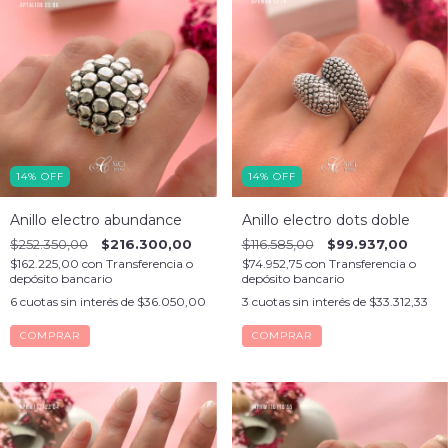
14
%
OFF
14
%
OFF
Anillo electro abundance
Anillo electro dots doble
$252.350,00
$216.300,00
$116.585,00
$99.937,00
$162.225,00
con
Transferencia o
$74.952,75
con
Transferencia o
depósito bancario
depósito bancario
6
cuotas sin interés de
$36.050,00
3
cuotas sin interés de
$33.312,33
COMPRAR
COMPRAR