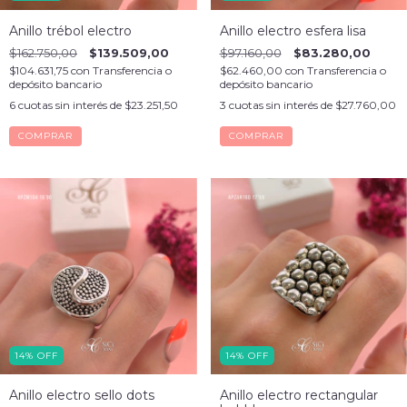
Anillo trébol electro
Anillo electro esfera lisa
$162.750,00
$139.509,00
$97.160,00
$83.280,00
$104.631,75
con
Transferencia o
$62.460,00
con
Transferencia o
depósito bancario
depósito bancario
6
cuotas sin interés de
$23.251,50
3
cuotas sin interés de
$27.760,00
COMPRAR
COMPRAR
14
%
OFF
14
%
OFF
Anillo electro sello dots
Anillo electro rectangular