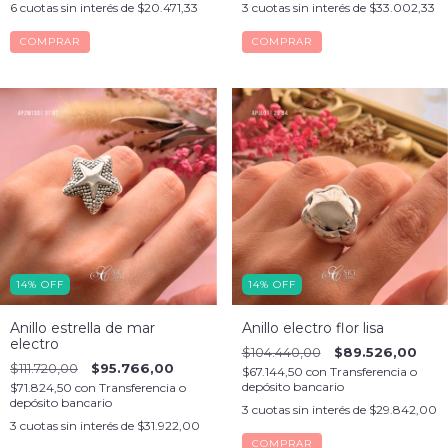
6
cuotas sin interés de
$20.471,33
3
cuotas sin interés de
$33.002,33
COMPRAR
COMPRAR
14
%
OFF
14
%
OFF
Anillo estrella de mar
Anillo electro flor lisa
electro
$104.440,00
$89.526,00
$111.720,00
$95.766,00
$67.144,50
con
Transferencia o
depósito bancario
$71.824,50
con
Transferencia o
depósito bancario
3
cuotas sin interés de
$29.842,00
3
cuotas sin interés de
$31.922,00
COMPRAR