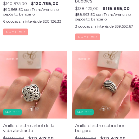
bubbles
$140.875,00
$120.758,00
$138.425,00
$118.658,00
$90.568,50
con
Transferencia o
depósito bancario
$88.993,50
con
Transferencia o
depósito bancario
6
cuotas sin interés de
$20.126,33
3
cuotas sin interés de
$39.552,67
COMPRAR
COMPRAR
14
%
OFF
14
%
OFF
Anillo electro arbol de la
Anillo electro cabuchon
vida abstracto
bulgaro
$131.145,00
$112.417,00
$131.145,00
$112.417,00