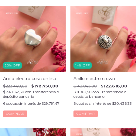
20
%
OFF
14
%
OFF
Anillo electro corazon liso
Anillo electro crown
$223.440,00
$178.750,00
$143.045,00
$122.618,00
$134.062,50
con
Transferencia o
$91.963,50
con
Transferencia o
depósito bancario
depósito bancario
6
cuotas sin interés de
$29.791,67
6
cuotas sin interés de
$20.436,33
COMPRAR
COMPRAR