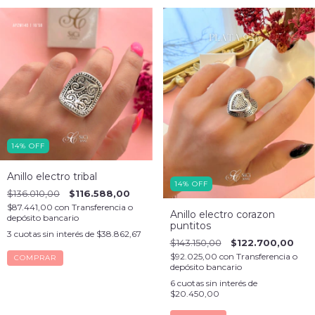
14
%
OFF
Anillo electro tribal
14
%
OFF
$136.010,00
$116.588,00
$87.441,00
con
Transferencia o
Anillo electro corazon
depósito bancario
puntitos
3
cuotas sin interés de
$38.862,67
$143.150,00
$122.700,00
$92.025,00
con
Transferencia o
COMPRAR
depósito bancario
6
cuotas sin interés de
$20.450,00