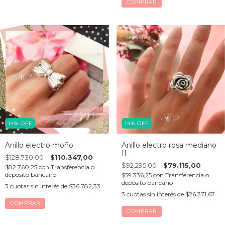
COMPRAR
14
%
OFF
14
%
OFF
Anillo electro moño
Anillo electro rosa mediano
II
$128.730,00
$110.347,00
$92.295,00
$79.115,00
$82.760,25
con
Transferencia o
depósito bancario
$59.336,25
con
Transferencia o
depósito bancario
3
cuotas sin interés de
$36.782,33
3
cuotas sin interés de
$26.371,67
COMPRAR
COMPRAR