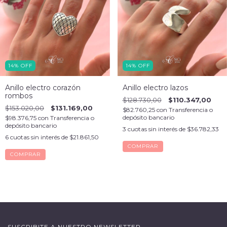
14
%
OFF
14
%
OFF
Anillo electro corazón
Anillo electro lazos
rombos
$128.730,00
$110.347,00
$153.020,00
$131.169,00
$82.760,25
con
Transferencia o
depósito bancario
$98.376,75
con
Transferencia o
depósito bancario
3
cuotas sin interés de
$36.782,33
6
cuotas sin interés de
$21.861,50
COMPRAR
COMPRAR
SUSCRIBITE A NUESTRO NEWSLETTER