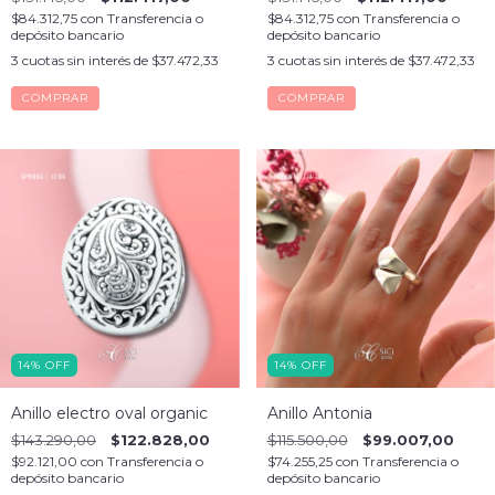
$84.312,75
con
Transferencia o
$84.312,75
con
Transferencia o
depósito bancario
depósito bancario
3
cuotas sin interés de
$37.472,33
3
cuotas sin interés de
$37.472,33
COMPRAR
COMPRAR
14
%
OFF
14
%
OFF
Anillo electro oval organic
Anillo Antonia
$143.290,00
$122.828,00
$115.500,00
$99.007,00
$92.121,00
con
Transferencia o
$74.255,25
con
Transferencia o
depósito bancario
depósito bancario