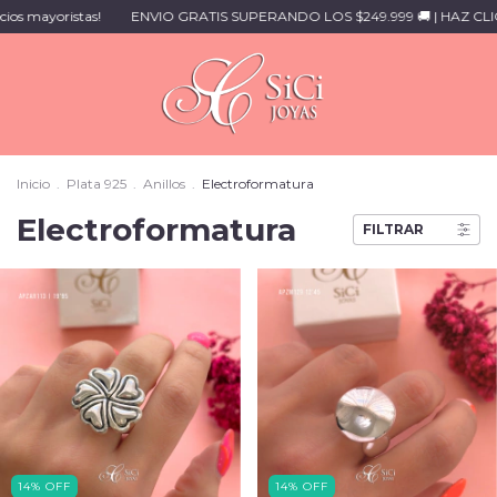
as!
ENVIO GRATIS SUPERANDO LOS $249.999 🚚 | HAZ CLICK PARA
Inicio
.
Plata 925
.
Anillos
.
Electroformatura
Electroformatura
FILTRAR
14
%
OFF
14
%
OFF