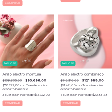
COMPRAR
14
%
OFF
14
%
OFF
Anillo electro montura
Anillo electro combinado
$109.305,00
$93.696,00
$142.310,00
$121.988,00
$70.272,00
con
Transferencia o
$91.491,00
con
Transferencia o
depósito bancario
depósito bancario
3
cuotas sin interés de
$31.232,00
6
cuotas sin interés de
$20.331,33
COMPRAR
COMPRAR