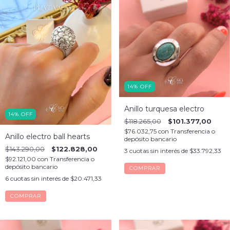
14
%
OFF
Anillo turquesa electro
14
%
OFF
$118.265,00
$101.377,00
$76.032,75
con
Transferencia o
Anillo electro ball hearts
depósito bancario
$143.290,00
$122.828,00
3
cuotas sin interés de
$33.792,33
$92.121,00
con
Transferencia o
depósito bancario
COMPRAR
6
cuotas sin interés de
$20.471,33
COMPRAR