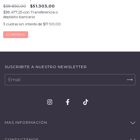
$59.850,00
$51.303,00
$38.477,25
con
Transferencia o
depósito bancario
3
cuotas sin interés de
$17.101,00
SUSCRIBITE A NUESTRO NEWSLETTER
MAS INFORMACIÓN
CONTACTÁNOS