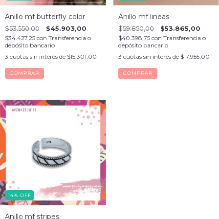
Anillo mf butterfly color
Anillo mf lineas
$53.550,00
$45.903,00
$59.850,00
$53.865,00
$34.427,25
con
Transferencia o
$40.398,75
con
Transferencia o
depósito bancario
depósito bancario
3
cuotas sin interés de
$15.301,00
3
cuotas sin interés de
$17.955,00
COMPRAR
14
%
OFF
Anillo mf stripes