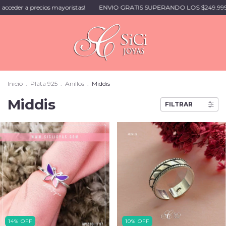
cceder a precios mayoristas!
ENVIO GRATIS SUPERANDO LOS $249.999 
Inicio
.
Plata 925
.
Anillos
.
Middis
Middis
FILTRAR
14
%
OFF
10
%
OFF