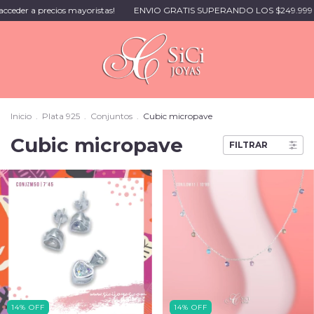
ecios mayoristas!
ENVIO GRATIS SUPERANDO LOS $249.999 🚚 | HAZ
Inicio
.
Plata 925
.
Conjuntos
.
Cubic micropave
Cubic micropave
FILTRAR
14
%
OFF
14
%
OFF