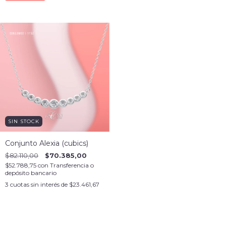
SIN STOCK
Conjunto Alexia (cubics)
$82.110,00
$70.385,00
$52.788,75
con
Transferencia o
depósito bancario
3
cuotas sin interés de
$23.461,67