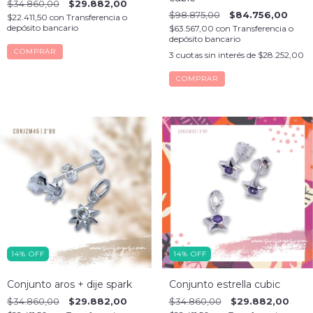
$34.860,00
$29.882,00
$98.875,00
$84.756,00
$22.411,50
con
Transferencia o
depósito bancario
$63.567,00
con
Transferencia o
depósito bancario
3
cuotas sin interés de
$28.252,00
14
%
OFF
14
%
OFF
Conjunto aros + dije spark
Conjunto estrella cubic
$34.860,00
$29.882,00
$34.860,00
$29.882,00