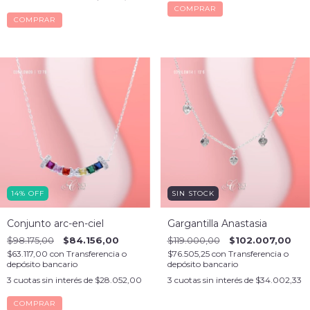
14
%
OFF
SIN STOCK
Conjunto arc-en-ciel
Gargantilla Anastasia
$98.175,00
$84.156,00
$119.000,00
$102.007,00
$63.117,00
con
Transferencia o
$76.505,25
con
Transferencia o
depósito bancario
depósito bancario
3
cuotas sin interés de
$28.052,00
3
cuotas sin interés de
$34.002,33