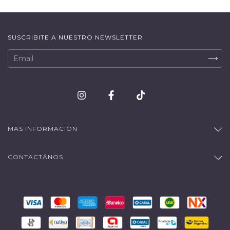
SUSCRIBITE A NUESTRO NEWSLETTER
MAS INFORMACIÓN
CONTACTÁNOS