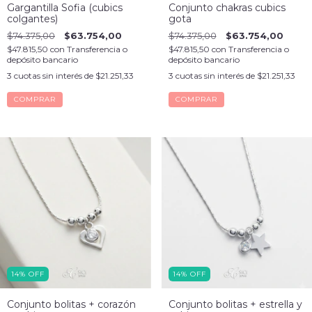
Gargantilla Sofia (cubics
Conjunto chakras cubics
colgantes)
gota
$74.375,00
$63.754,00
$74.375,00
$63.754,00
$47.815,50
con
Transferencia o
$47.815,50
con
Transferencia o
depósito bancario
depósito bancario
3
cuotas sin interés de
$21.251,33
3
cuotas sin interés de
$21.251,33
14
%
OFF
14
%
OFF
Conjunto bolitas + corazón
Conjunto bolitas + estrella y