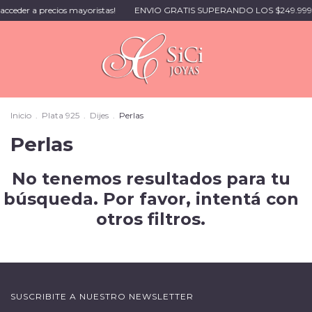
r a precios mayoristas!
ENVIO GRATIS SUPERANDO LOS $249.999 🚚 |
Inicio
.
Plata 925
.
Dijes
.
Perlas
Perlas
No tenemos resultados para tu
búsqueda. Por favor, intentá con
otros filtros.
SUSCRIBITE A NUESTRO NEWSLETTER