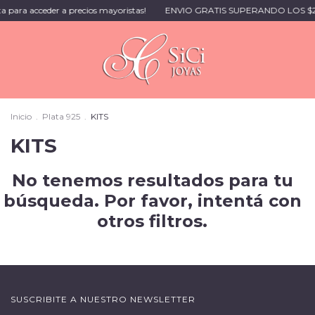
acceder a precios mayoristas!
ENVIO GRATIS SUPERANDO LOS $249.999
Inicio
.
Plata 925
.
KITS
KITS
No tenemos resultados para tu
búsqueda. Por favor, intentá con
otros filtros.
SUSCRIBITE A NUESTRO NEWSLETTER