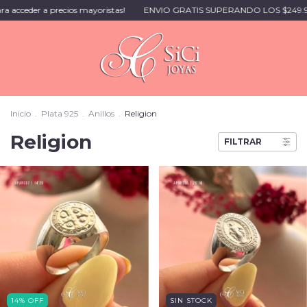
a acceder a precios mayoristas!
ENVIO GRATIS SUPERANDO LOS $249.99
Inicio
.
Plata 925
.
Anillos
.
Religion
Religion
FILTRAR
14
%
OFF
SIN STOCK