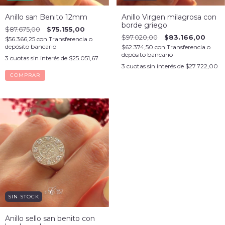
Anillo san Benito 12mm
Anillo Virgen milagrosa con
borde griego
$87.675,00
$75.155,00
$97.020,00
$83.166,00
$56.366,25
con
Transferencia o
depósito bancario
$62.374,50
con
Transferencia o
depósito bancario
3
cuotas sin interés de
$25.051,67
3
cuotas sin interés de
$27.722,00
COMPRAR
SIN STOCK
Anillo sello san benito con