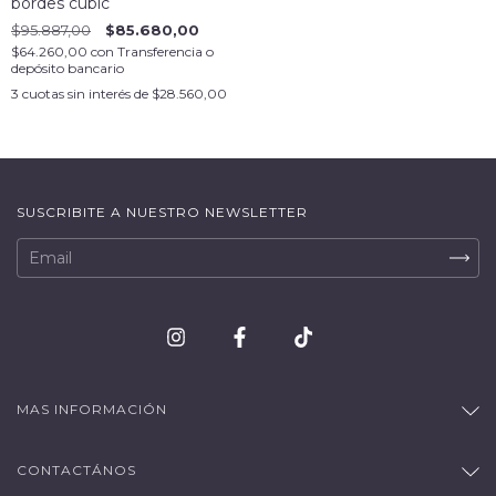
bordes cubic
$95.887,00
$85.680,00
$64.260,00
con
Transferencia o
depósito bancario
3
cuotas sin interés de
$28.560,00
SUSCRIBITE A NUESTRO NEWSLETTER
MAS INFORMACIÓN
CONTACTÁNOS