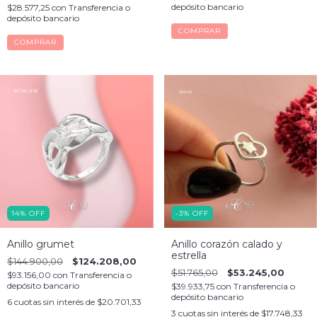
depósito bancario
$28.577,25
con
Transferencia o
depósito bancario
COMPRAR
COMPRAR
14
%
OFF
-3
%
OFF
Anillo grumet
Anillo corazón calado y
estrella
$144.900,00
$124.208,00
$51.765,00
$53.245,00
$93.156,00
con
Transferencia o
depósito bancario
$39.933,75
con
Transferencia o
depósito bancario
6
cuotas sin interés de
$20.701,33
3
cuotas sin interés de
$17.748,33