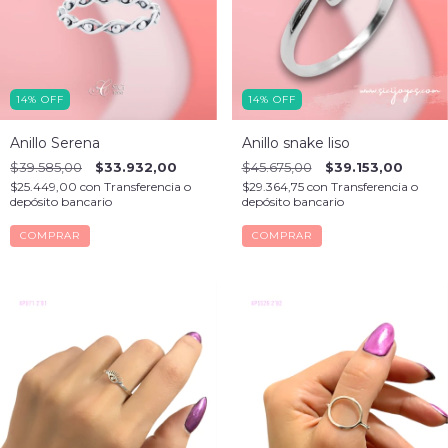
14
%
OFF
14
%
OFF
Anillo Serena
Anillo snake liso
$39.585,00
$33.932,00
$45.675,00
$39.153,00
$25.449,00
con
Transferencia o
$29.364,75
con
Transferencia o
depósito bancario
depósito bancario
COMPRAR
COMPRAR