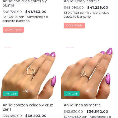
Anillo con dijes estrella y
Anillo luna y estrella
pluma
$48.090,00
$41.223,00
$48.720,00
$41.763,00
$30.917,25
con
Transferencia o
depósito bancario
$31.322,25
con
Transferencia o
depósito bancario
COMPRAR
COMPRAR
14
%
OFF
14
%
OFF
Anillo corazon calado y cruz
Anillo lines asimetric
2en1
$42.630,00
$36.542,00
$44.450,00
$38.103,00
$27.406,50
con
Transferencia o