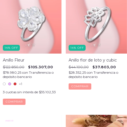
14
%
OFF
14
%
OFF
Anillo Fleur
Anillo flor de loto y cubic
$122.850,00
$105.307,00
$44.100,00
$37.803,00
$78.980,25
con
Transferencia o
$28.352,25
con
Transferencia o
depósito bancario
depósito bancario
+1
COMPRAR
3
cuotas sin interés de
$35.102,33
COMPRAR