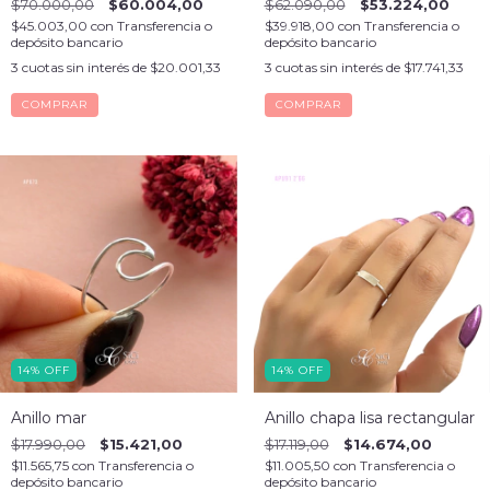
$70.000,00
$60.004,00
$62.090,00
$53.224,00
$45.003,00
con
Transferencia o
$39.918,00
con
Transferencia o
depósito bancario
depósito bancario
3
cuotas sin interés de
$20.001,33
3
cuotas sin interés de
$17.741,33
COMPRAR
COMPRAR
14
%
OFF
14
%
OFF
Anillo mar
Anillo chapa lisa rectangular
$17.990,00
$15.421,00
$17.119,00
$14.674,00
$11.565,75
con
Transferencia o
$11.005,50
con
Transferencia o
depósito bancario
depósito bancario