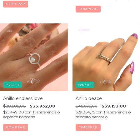
COMPRAR
COMPRAR
14
%
OFF
14
%
OFF
Anillo endless love
Anillo peace
$39.585,00
$33.932,00
$45.675,00
$39.153,00
$25.449,00
con
Transferencia o
$29.364,75
con
Transferencia o
depósito bancario
depósito bancario
COMPRAR
COMPRAR