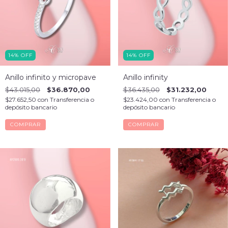
14
%
OFF
14
%
OFF
Anillo infinito y micropave
Anillo infinity
$43.015,00
$36.870,00
$36.435,00
$31.232,00
$27.652,50
con
Transferencia o
$23.424,00
con
Transferencia o
depósito bancario
depósito bancario
COMPRAR
COMPRAR