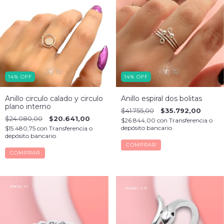
14
%
OFF
14
%
OFF
Anillo circulo calado y circulo
Anillo espiral dos bolitas
plano interno
$41.755,00
$35.792,00
$24.080,00
$20.641,00
$26.844,00
con
Transferencia o
depósito bancario
$15.480,75
con
Transferencia o
depósito bancario
COMPRAR
COMPRAR