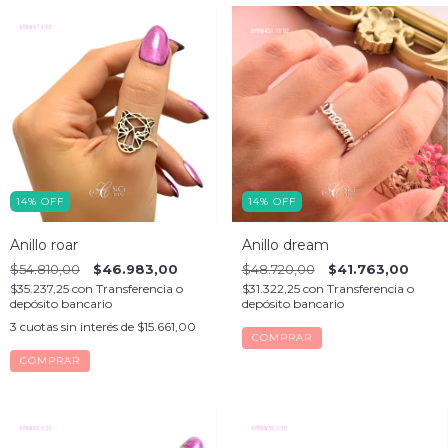
14
%
OFF
14
%
OFF
Anillo roar
Anillo dream
$54.810,00
$46.983,00
$48.720,00
$41.763,00
$35.237,25
con
Transferencia o
$31.322,25
con
Transferencia o
depósito bancario
depósito bancario
3
cuotas sin interés de
$15.661,00
COMPRAR
COMPRAR