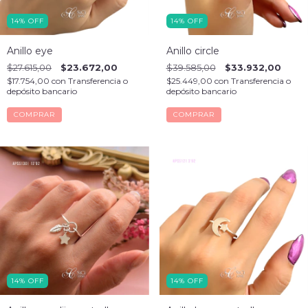
14
%
OFF
14
%
OFF
Anillo eye
Anillo circle
$27.615,00
$23.672,00
$39.585,00
$33.932,00
$17.754,00
con
Transferencia o
$25.449,00
con
Transferencia o
depósito bancario
depósito bancario
COMPRAR
COMPRAR
14
%
OFF
14
%
OFF