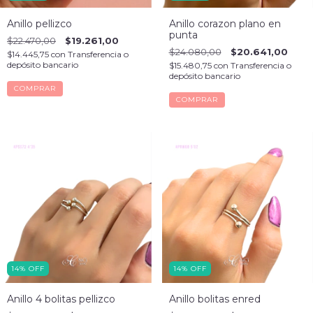
Anillo pellizco
Anillo corazon plano en
punta
$22.470,00
$19.261,00
$24.080,00
$20.641,00
$14.445,75
con
Transferencia o
depósito bancario
$15.480,75
con
Transferencia o
depósito bancario
COMPRAR
COMPRAR
14
%
OFF
14
%
OFF
Anillo 4 bolitas pellizco
Anillo bolitas enred