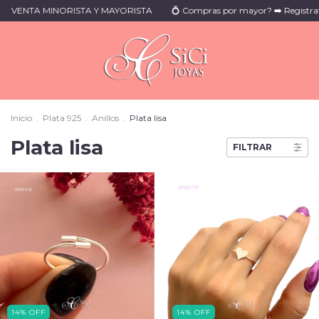
ISTA Y MAYORISTA
💍 Compras por mayor? ➡️ Registrate y solicita el alta
Inicio
.
Plata 925
.
Anillos
.
Plata lisa
Plata lisa
FILTRAR
14
%
OFF
14
%
OFF