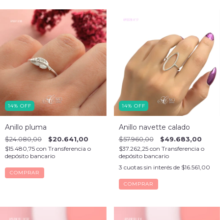
14
%
OFF
14
%
OFF
Anillo pluma
Anillo navette calado
$24.080,00
$20.641,00
$57.960,00
$49.683,00
$15.480,75
con
Transferencia o
$37.262,25
con
Transferencia o
depósito bancario
depósito bancario
3
cuotas sin interés de
$16.561,00
COMPRAR
COMPRAR