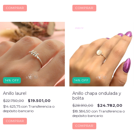
COMPRAR
COMPRAR
14
%
OFF
14
%
OFF
Anillo laurel
Anillo chapa ondulada y
bolita
$22.750,00
$19.501,00
$28.910,00
$24.782,00
$14.625,75
con
Transferencia o
depósito bancario
$18.586,50
con
Transferencia o
depósito bancario
COMPRAR
COMPRAR