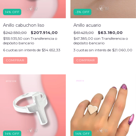
14
%
OFF
-3
%
OFF
Anillo cabuchon liso
Anillo acuario
$242.550,00
$207.914,00
$61.425,00
$63.180,00
$155.935,50
con
Transferencia o
$47.385,00
con
Transferencia o
depósito bancario
depósito bancario
6
cuotas sin interés de
$34.652,33
3
cuotas sin interés de
$21.060,00
COMPRAR
COMPRAR
14
%
OFF
14
%
OFF