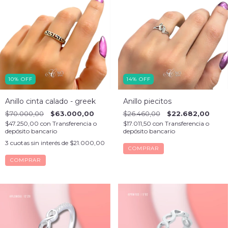
10
%
OFF
14
%
OFF
Anillo cinta calado - greek
Anillo piecitos
$70.000,00
$63.000,00
$26.460,00
$22.682,00
$47.250,00
con
Transferencia o
$17.011,50
con
Transferencia o
depósito bancario
depósito bancario
3
cuotas sin interés de
$21.000,00
COMPRAR
COMPRAR