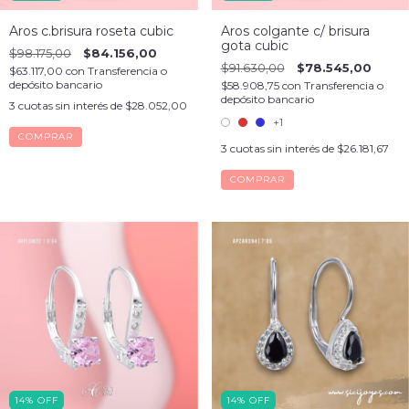
Aros c.brisura roseta cubic
Aros colgante c/ brisura
gota cubic
$98.175,00
$84.156,00
$91.630,00
$78.545,00
$63.117,00
con
Transferencia o
depósito bancario
$58.908,75
con
Transferencia o
depósito bancario
3
cuotas sin interés de
$28.052,00
+1
3
cuotas sin interés de
$26.181,67
COMPRAR
14
%
OFF
14
%
OFF