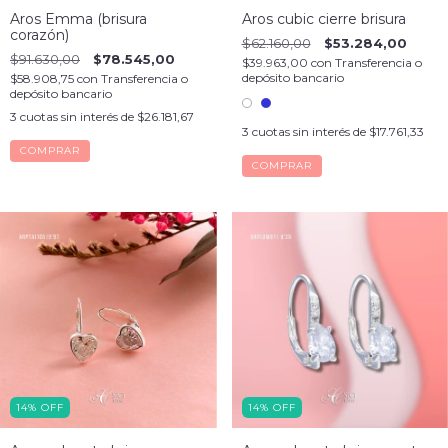
Aros Emma (brisura
Aros cubic cierre brisura
corazón)
$62.160,00
$53.284,00
$91.630,00
$78.545,00
$39.963,00
con
Transferencia o
depósito bancario
$58.908,75
con
Transferencia o
depósito bancario
3
cuotas sin interés de
$26.181,67
3
cuotas sin interés de
$17.761,33
COMPRAR
14
%
OFF
14
%
OFF