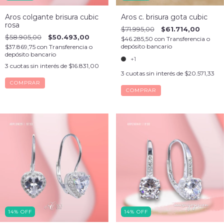
Aros colgante brisura cubic
Aros c. brisura gota cubic
rosa
$71.995,00
$61.714,00
$58.905,00
$50.493,00
$46.285,50
con
Transferencia o
depósito bancario
$37.869,75
con
Transferencia o
depósito bancario
+1
3
cuotas sin interés de
$16.831,00
3
cuotas sin interés de
$20.571,33
COMPRAR
14
%
OFF
14
%
OFF