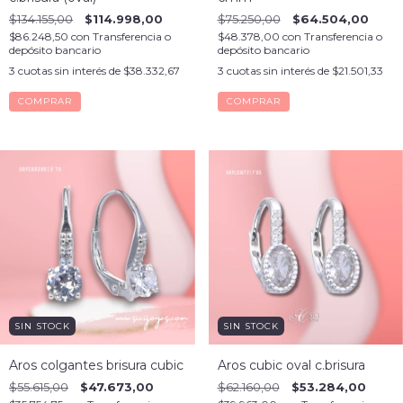
$134.155,00
$114.998,00
$75.250,00
$64.504,00
$86.248,50
con
Transferencia o
$48.378,00
con
Transferencia o
depósito bancario
depósito bancario
3
cuotas sin interés de
$38.332,67
3
cuotas sin interés de
$21.501,33
SIN STOCK
SIN STOCK
Aros colgantes brisura cubic
Aros cubic oval c.brisura
$55.615,00
$47.673,00
$62.160,00
$53.284,00