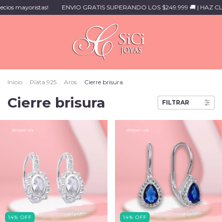
s mayoristas!
ENVIO GRATIS SUPERANDO LOS $249.999 🚚 | HAZ CLI
Inicio
.
Plata 925
.
Aros
.
Cierre brisura
Cierre brisura
FILTRAR
14
%
OFF
14
%
OFF