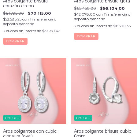
Aros colgante brisura
Aros colgante brisura gota
corazón circon
$65.450,00
$56.104,00
$81.795,00
$70.115,00
$42.078,00
con
Transferencia o
depósito bancario
$52.586,25
con
Transferencia o
depósito bancario
3
cuotas sin interés de
$18.701,33
3
cuotas sin interés de
$23.371,67
14
%
OFF
14
%
OFF
Aros colgantes con cubic
Aros colgante brisura cubic
c.brisura (oval)
6mm