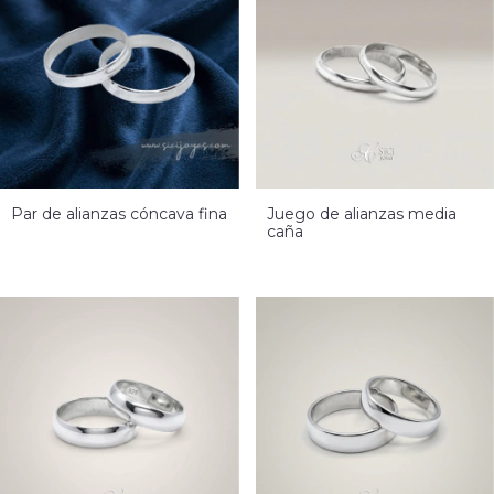
Par de alianzas cóncava fina
Juego de alianzas media
caña