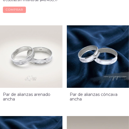
Par de alianzas arenado
Par de alianzas cóncava
ancha
ancha