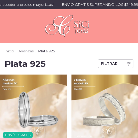
recios mayoristas!
ENVIO GRATIS SUPERANDO LOS $249.999 🚚 | HAZ
Inicio
.
Alianzas
.
Plata 925
Plata 925
FILTRAR
ENVÍO GRATIS