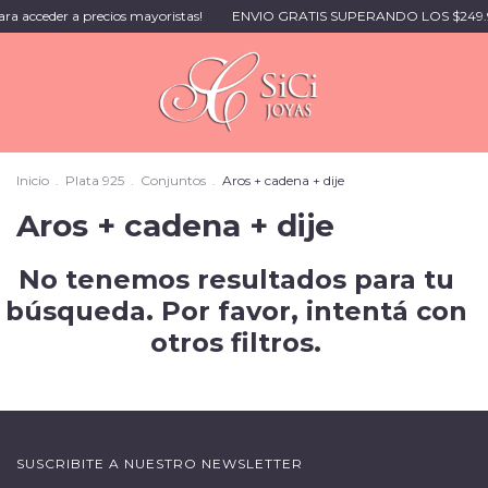
ara acceder a precios mayoristas!
ENVIO GRATIS SUPERANDO LOS $249.
Inicio
.
Plata 925
.
Conjuntos
.
Aros + cadena + dije
Aros + cadena + dije
No tenemos resultados para tu
búsqueda. Por favor, intentá con
otros filtros.
SUSCRIBITE A NUESTRO NEWSLETTER