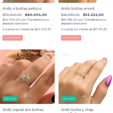
Anillo 4 bolitas pellizco
Anillo bolitas enred
$70.000,00
$60.004,00
$62.090,00
$53.224,00
$45.003,00
con
Transferencia o
$39.918,00
con
Transferencia o
depósito bancario
depósito bancario
3
cuotas sin interés de
$20.001,33
3
cuotas sin interés de
$17.741,33
COMPRAR
COMPRAR
14
%
OFF
14
%
OFF
Anillo espiral dos bolitas
Anillo bolita y chap