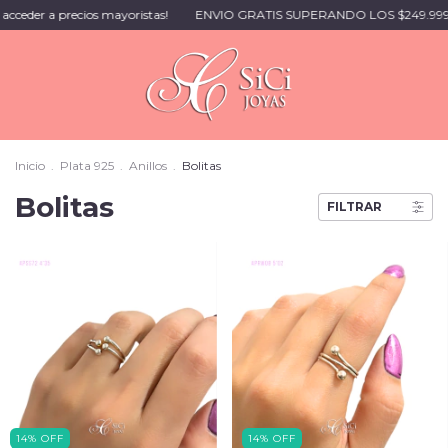
 precios mayoristas!
ENVIO GRATIS SUPERANDO LOS $249.999 🚚 | H
Inicio
.
Plata 925
.
Anillos
.
Bolitas
Bolitas
FILTRAR
14
%
OFF
14
%
OFF