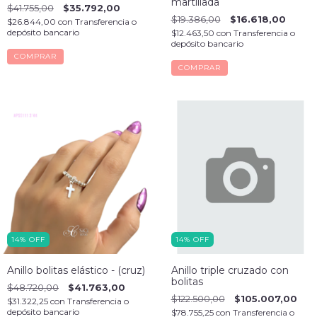
martillada
$41.755,00
$35.792,00
$19.386,00
$16.618,00
$26.844,00
con
Transferencia o
depósito bancario
$12.463,50
con
Transferencia o
depósito bancario
COMPRAR
COMPRAR
14
%
OFF
14
%
OFF
Anillo bolitas elástico - (cruz)
Anillo triple cruzado con
bolitas
$48.720,00
$41.763,00
$122.500,00
$105.007,00
$31.322,25
con
Transferencia o
depósito bancario
$78.755,25
con
Transferencia o