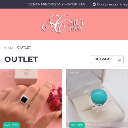
VENTA MINORISTA Y MAYORISTA
💍 Compras por mayor? ➡️ Registrate
Inicio
.
OUTLET
OUTLET
FILTRAR
14
%
OFF
9
%
OFF