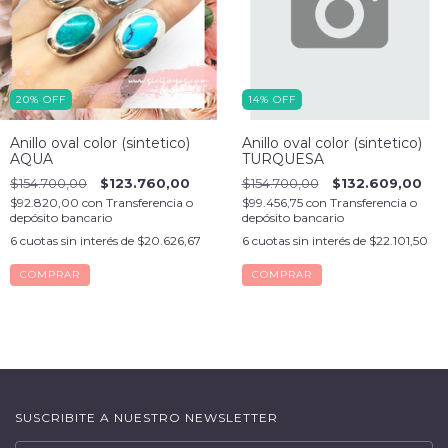
20
%
OFF
14
%
OFF
Anillo oval color (sintetico)
Anillo oval color (sintetico)
AQUA
TURQUESA
$154.700,00
$123.760,00
$154.700,00
$132.609,00
$92.820,00
con
Transferencia o
$99.456,75
con
Transferencia o
depósito bancario
depósito bancario
6
cuotas sin interés de
$20.626,67
6
cuotas sin interés de
$22.101,50
COMPRAR
COMPRAR
SUSCRIBITE A NUESTRO NEWSLETTER