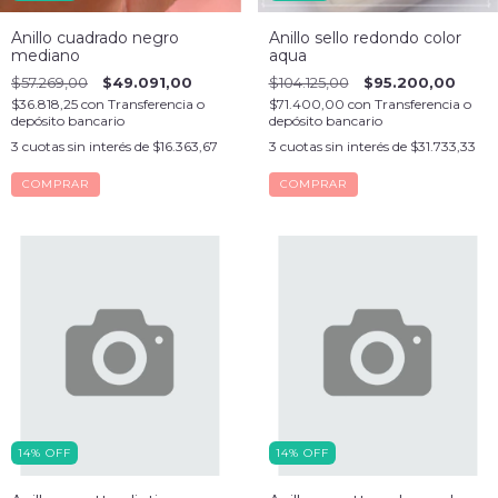
Anillo cuadrado negro
Anillo sello redondo color
mediano
aqua
$57.269,00
$49.091,00
$104.125,00
$95.200,00
$36.818,25
con
Transferencia o
$71.400,00
con
Transferencia o
depósito bancario
depósito bancario
3
cuotas sin interés de
$16.363,67
3
cuotas sin interés de
$31.733,33
COMPRAR
COMPRAR
14
%
OFF
14
%
OFF