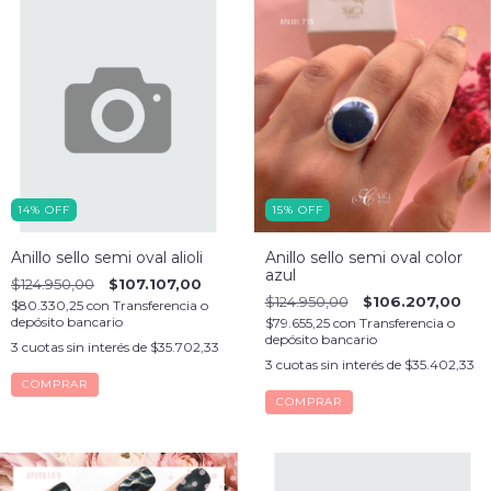
14
%
OFF
15
%
OFF
Anillo sello semi oval alioli
Anillo sello semi oval color
azul
$124.950,00
$107.107,00
$124.950,00
$106.207,00
$80.330,25
con
Transferencia o
depósito bancario
$79.655,25
con
Transferencia o
depósito bancario
3
cuotas sin interés de
$35.702,33
3
cuotas sin interés de
$35.402,33
COMPRAR
COMPRAR