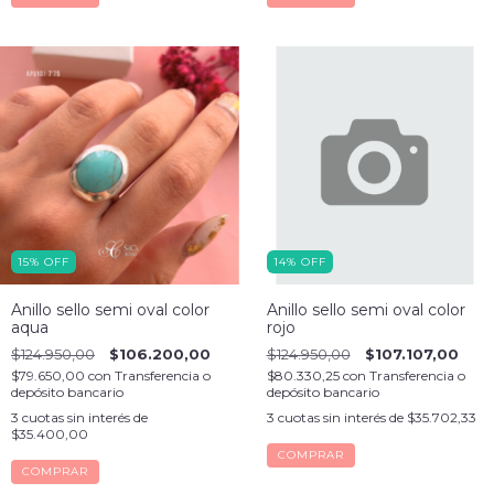
15
%
OFF
14
%
OFF
Anillo sello semi oval color
Anillo sello semi oval color
aqua
rojo
$124.950,00
$106.200,00
$124.950,00
$107.107,00
$79.650,00
con
Transferencia o
$80.330,25
con
Transferencia o
depósito bancario
depósito bancario
3
cuotas sin interés de
3
cuotas sin interés de
$35.702,33
$35.400,00
COMPRAR
COMPRAR