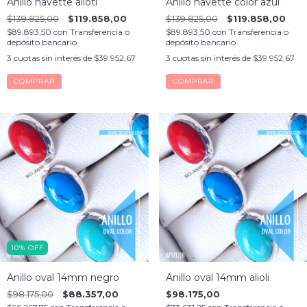
Anillo navette alioti
Anillo navette color azul
$139.825,00
$119.858,00
$139.825,00
$119.858,00
$89.893,50
con
Transferencia o
$89.893,50
con
Transferencia o
depósito bancario
depósito bancario
3
cuotas sin interés de
$39.952,67
3
cuotas sin interés de
$39.952,67
COMPRAR
COMPRAR
10
%
OFF
Anillo oval 14mm negro
Anillo oval 14mm alioli
$98.175,00
$88.357,00
$98.175,00