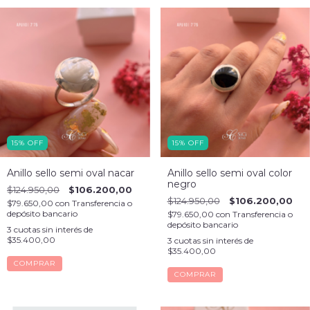
15
%
OFF
15
%
OFF
Anillo sello semi oval nacar
Anillo sello semi oval color
negro
$124.950,00
$106.200,00
$124.950,00
$106.200,00
$79.650,00
con
Transferencia o
depósito bancario
$79.650,00
con
Transferencia o
depósito bancario
3
cuotas sin interés de
$35.400,00
3
cuotas sin interés de
$35.400,00
COMPRAR
COMPRAR