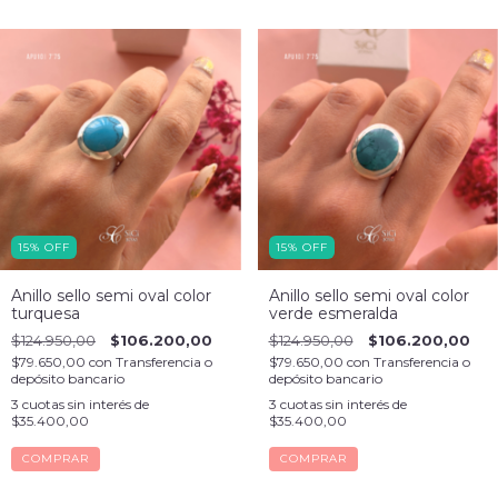
15
%
OFF
15
%
OFF
Anillo sello semi oval color
Anillo sello semi oval color
turquesa
verde esmeralda
$124.950,00
$106.200,00
$124.950,00
$106.200,00
$79.650,00
con
Transferencia o
$79.650,00
con
Transferencia o
depósito bancario
depósito bancario
3
cuotas sin interés de
3
cuotas sin interés de
$35.400,00
$35.400,00
COMPRAR
COMPRAR