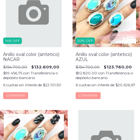
14
%
OFF
20
%
OFF
Anillo oval color (sintetico)
Anillo oval color (sintetico)
NACAR
AZUL
$154.700,00
$132.609,00
$154.700,00
$123.760,00
$99.456,75
con
Transferencia o
$92.820,00
con
Transferencia o
depósito bancario
depósito bancario
6
cuotas sin interés de
$22.101,50
6
cuotas sin interés de
$20.626,67
COMPRAR
COMPRAR