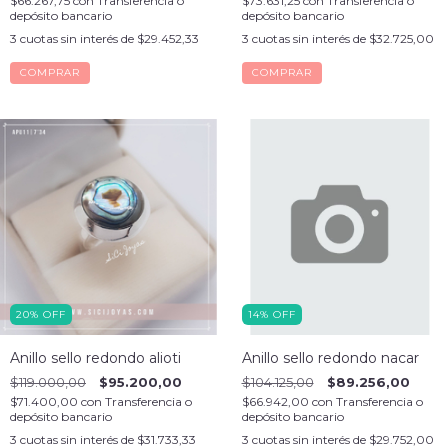
$66.267,75
con
Transferencia o
$73.631,25
con
Transferencia o
depósito bancario
depósito bancario
3
cuotas sin interés de
$29.452,33
3
cuotas sin interés de
$32.725,00
COMPRAR
COMPRAR
20
%
OFF
14
%
OFF
Anillo sello redondo alioti
Anillo sello redondo nacar
$119.000,00
$95.200,00
$104.125,00
$89.256,00
$71.400,00
con
Transferencia o
$66.942,00
con
Transferencia o
depósito bancario
depósito bancario
3
cuotas sin interés de
$31.733,33
3
cuotas sin interés de
$29.752,00