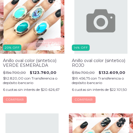
20
%
OFF
14
%
OFF
Anillo oval color (sintetico)
Anillo oval color (sintetico)
VERDE ESMERALDA
ROJO
$154.700,00
$123.760,00
$154.700,00
$132.609,00
$92.820,00
con
Transferencia o
$99.456,75
con
Transferencia o
depósito bancario
depósito bancario
6
cuotas sin interés de
$20.626,67
6
cuotas sin interés de
$22.101,50
COMPRAR
COMPRAR